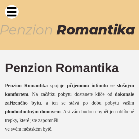
Penzion Romantika
Penzion Romantika
spojuje
příjemnou intimitu se slušným
komfortem
. Na začátku pobytu dostanete klíče od
dokonale
zařízeného bytu
, a ten se stává po dobu pobytu vaším
plnohodnotným domovem
. Asi vám budou chybět jen oblíbené
trepky, které jste zapom
n
ěli
ve svém měst
s
kém bytě.