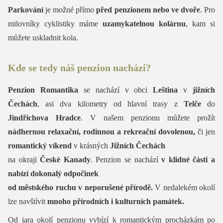
Parkování
je možné přímo
před penzionem nebo ve dvoře
. Pro
milovníky cyklistiky máme
uzamykatelnou kolárnu
, kam si
můžete uskladnit kola.
Kde se tedy náš penzion nachází?
Penzion Romantika
se nachází v obci
Leština
v
jižních
Čechách
, asi dva kilometry od hlavní trasy z
Telče
do
Jindřichova Hradce
. V našem penzionu můžete prožít
nádhernou relaxační, rodinnou a rekreační dovolenou,
či jen
romantický víkend
v krásných
Jižních Čechách
na okraji
České Kanady
. Penzion se nachází
v klidné části a
nabízí dokonalý odpočinek
od městského ruchu v neporušené přírodě.
V nedalekém okolí
lze navštívit
mnoho přírodních i kulturních památek.
Od jara okolí penzionu vybízí k romantickým procházkám po